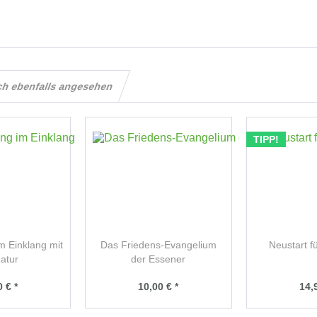
ch ebenfalls angesehen
TIPP!
m Einklang mit
Das Friedens-Evangelium
Neustart f
atur
der Essener
 € *
10,00 € *
14,