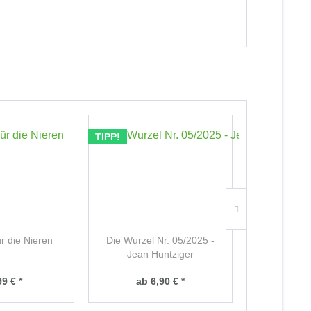
TIPP!
ür die Nieren
Die Wurzel Nr. 05/2025 -
Alzheime
Jean Huntziger
99 € *
ab 6,90 € *
12