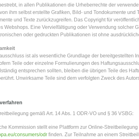
 bestrebt, in allen Publikationen die Urheberrechte der verwen
von ihm selbst erstellte Grafiken, Bild- und Tondokumente und Te
ente und Texte zurückzugreifen.
Das Copyright für veröffentlich
des Webshops.
Eine Vervielfältigung oder Verwendung solcher G
ronischen oder gedruckten Publikationen ist ohne ausdrücklich
amkeit
usschluss ist als
wesentliche Grundlage der bereitgestellten 
ofern Teile oder einzelne Formulierungen des Haftungsausschlu
llständig entsprechen sollten, bleiben die übrigen Teile des Haf
nberührt. Unwirksame Teile sind dem verfolgten Zweck des Aut
verfahren
Streitbeilegung gemäß Art. 14 Abs. 1 ODR-VO und § 36 VSBG:
he Kommission stellt eine Plattform zur Online-Streitbeilegung (
ropa.eu/consumers/odr
finden. Zur Teilnahme an einem Streitbei