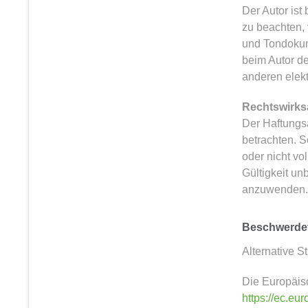
Der Autor ist
zu beachten, 
und Tondokum
beim Autor 
anderen elekt
Rechtswirks
Der
Haftungsa
betrachten.
S
oder nicht vo
Gültigkeit u
anzuwenden.
Beschwerde
Alternative 
Die Europäisc
https://ec.eu