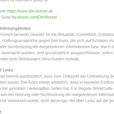
eite
https://www.die-wurzel.de
 Seite
facebook.com/DieWurzel
 Onlineangebotes
nimmt keinerlei Gewähr für die Aktualität, Korrektheit, Vollständ
. Haftungsansprüche gegen den Autor, die sich auf Schäden mate
der Nichtnutzung der dargebotenen Informationen bzw. durch di
 verursacht wurden, sind grundsätzlich ausgeschlossen, sofern
 oder grob fahrlässiges Verschulden vorliegt.
d Links
lärt hiermit ausdrücklich, dass zum Zeitpunkt der Linksetzung d
alten waren. Der Autor erklärt weiterhin, dass er keinerlei Einflu
e der gelinkten / verknüpften Seiten hat. Für illegale, fehlerhaf
aus der Nutzung oder Nichtnutzung der dargebotenen Information
lche verwiesen wurde, nicht derjenige, der über Links auf die jew
t