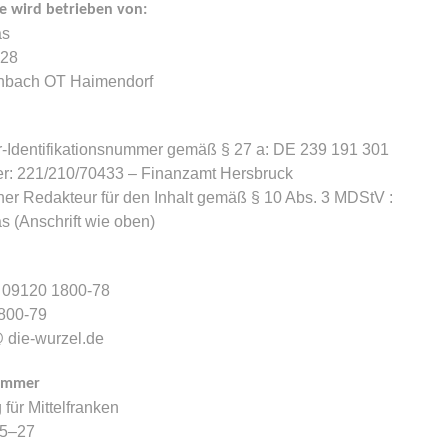
e wird betrieben von:
as
ngasse 28
nbach OT Haimendorf
-Identifikationsnummer gemäß § 27 a: DE 239 191 301
: 221/210/70433 – Finanzamt Hersbruck
her Redakteur für den Inhalt gemäß § 10 Abs. 3 MDStV :
s (Anschrift wie oben)
: 09120 1800-78
800-79
@ die-wurzel.de
Kammer
für Mittelfranken
25–27