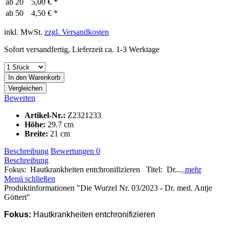
ab
20
5,00 € *
ab
50
4,50 € *
inkl. MwSt.
zzgl. Versandkosten
Sofort versandfertig, Lieferzeit ca. 1-3 Werktage
In den
Warenkorb
Vergleichen
Bewerten
Artikel-Nr.:
Z2321233
Höhe:
29.7 cm
Breite:
21 cm
Beschreibung
Bewertungen
0
Beschreibung
Fokus: Hautkrankheiten entchronifizieren Titel: Dr....
mehr
Menü schließen
Produktinformationen "Die Wurzel Nr. 03/2023 - Dr. med. Antje
Göttert"
Fokus:
Hautkrankheiten entchronifizieren