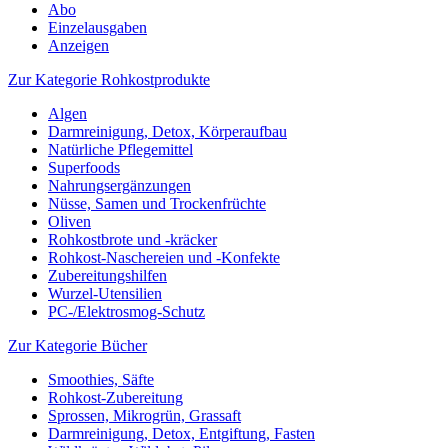
Abo
Einzelausgaben
Anzeigen
Zur Kategorie Rohkostprodukte
Algen
Darmreinigung, Detox, Körperaufbau
Natürliche Pflegemittel
Superfoods
Nahrungsergänzungen
Nüsse, Samen und Trockenfrüchte
Oliven
Rohkostbrote und -kräcker
Rohkost-Naschereien und -Konfekte
Zubereitungshilfen
Wurzel-Utensilien
PC-/Elektrosmog-Schutz
Zur Kategorie Bücher
Smoothies, Säfte
Rohkost-Zubereitung
Sprossen, Mikrogrün, Grassaft
Darmreinigung, Detox, Entgiftung, Fasten