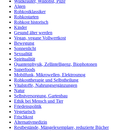
Wildkräuter, Wildobst, Pilze
Algen
Rohkostklassiker
Rohkostarten
Rohkost historisch
Kinder
Gesund älter werden
Vegan, vegane Vollwertkost
Bewegung
Sonnenlicht
Sexualität
Spiritualität
Quantenphysik, Zellintelligenz, Biophotonen
Superfoods
Mobilfunk, Mikrowellen, Elektrosmog
Rohkosttherapie und Selbstheilung
Vitalstoffe, Nahrungsergänzungen
Natur
Selbstversorgung, Gartenbau
Ethik bei Mensch und Tier
Friedenspolitik
Vegetarisch
Frischkost
Alternativmedizin
Restbestände, Mängelexemplare, reduzierte Bücher