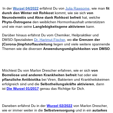
In der
Wurzel 04/2022
erfährst Du von
Julia Rawsome
, wie man
fit
durch den Winter mit Rohkost
kommt, wie sie
sich
von
Neurodermitis und Akne dank Rohkost befreit
hat, welche
Phyto-Östrogene
den weiblichen Hormonhaushalt unterstützen
und wie man seine
Langlebigkeitsgene aktivieren
kann.
Darüber hinaus erfährst Du vom Chemiker, Heilpraktiker und
DMSO-Spezialisten
Dr. Hartmut Fischer
,
wo
die Grenzen der
(Corona-)Impfstoffausleitung
liegen und viele weitere spannende
Themen wie die diversen
Anwendungsmöglichkeiten von DMSO
.
Möchtest Du von Marlon Drescher erfahren, wie er sich
von
Borreliose und anderen Krankheiten befreit
hat oder wie
pflanzliche Antibiotika
bei Viren, Bakterien und Krankheitskeimen
erfolgreich sind und die
Selbstheilungskräfte aktivieren
, dann
ist
Die Wurzel 01/2017
genau das Richtige für Dich.
Daneben erfährst Du in der
Wurzel 02/2022
von Marlon Drescher,
wie er immer weiter in die
Selbstversorgung
und in ein
autarkes