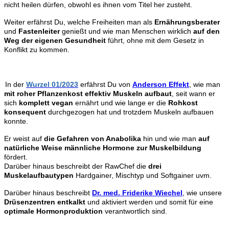
nicht heilen dürfen, obwohl es ihnen vom Titel her zusteht.
Weiter erfährst Du, welche Freiheiten man als
Ernährungsberater
und
Fastenleiter
genießt und wie man Menschen wirklich
auf den
Weg der eigenen Gesundheit
führt, ohne mit dem Gesetz in
Konflikt zu kommen.
In der
Wurzel 01/2023
erfährst Du von
Anderson Effekt
,
wie man
mit roher Pflanzenkost effektiv Muskeln aufbaut
, seit wann er
sich
komplett vegan
ernährt und wie lange er die
Rohkost
konsequent
durchgezogen hat und trotzdem Muskeln aufbauen
konnte.
Er weist auf
die Gefahren von Anabolika
hin und wie man
auf
natürliche Weise männliche Hormone zur Muskelbildung
fördert.
Darüber hinaus beschreibt der RawChef die
drei
Muskelaufbautypen
Hardgainer, Mischtyp und Softgainer uvm.
Darüber hinaus beschreibt
Dr. med. Friderike Wiechel
, wie unsere
Drüsenzentren entkalkt
und aktiviert werden und somit für eine
optimale Hormonproduktion
verantwortlich sind.