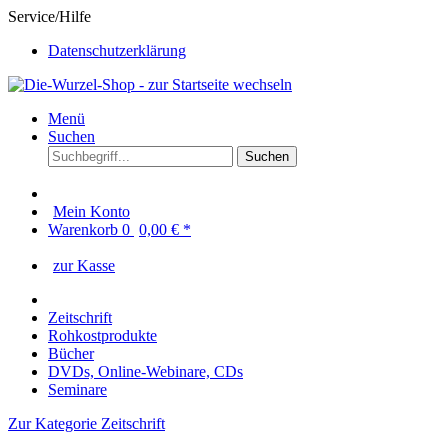
Service/Hilfe
Datenschutzerklärung
Menü
Suchen
Suchen
Mein Konto
Warenkorb
0
0,00 € *
zur Kasse
Zeitschrift
Rohkostprodukte
Bücher
DVDs, Online-Webinare, CDs
Seminare
Zur Kategorie Zeitschrift