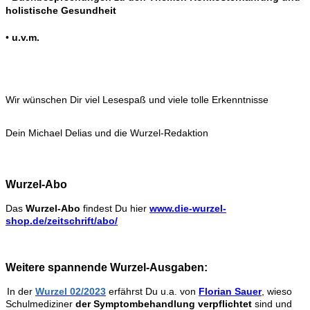
holistische Gesundheit
•
u.v.m.
Wir wünschen Dir viel Lesespaß und viele tolle Erkenntnisse
Dein Michael Delias und die Wurzel-Redaktion
Wurzel-Abo
Das
Wurzel-Abo
findest Du hier
www.die-wurzel-
shop.de/zeitschrift/abo/
Weitere spannende Wurzel-Ausgaben:
In der
Wurzel 02/2023
erfährst Du u.a. von
Florian Sauer
,
wieso
Schulmediziner
der Symptombehandlung verpflichtet
sind und