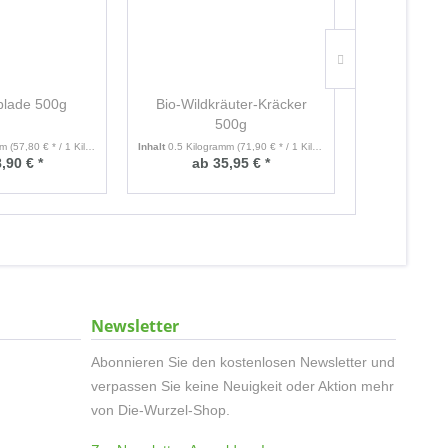
blade 500g
Bio-Wildkräuter-Kräcker
Bio-Anana
500g
mm
(57,80 € * / 1 Kilogramm)
Inhalt
0.5 Kilogramm
(71,90 € * / 1 Kilogramm)
Inhalt
,90 € *
ab 35,95 € *
ab 4
Newsletter
Abonnieren Sie den kostenlosen Newsletter und
verpassen Sie keine Neuigkeit oder Aktion mehr
von Die-Wurzel-Shop.