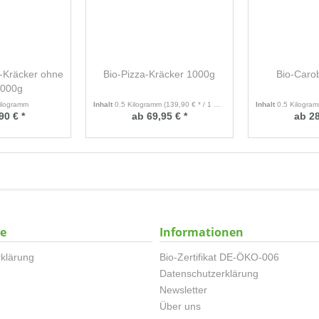
-Kräcker ohne
Bio-Pizza-Kräcker 1000g
Bio-Caro
1000g
ilogramm
Inhalt
0.5 Kilogramm
(139,90 € * / 1 Kilogramm)
Inhalt
0.5 Kilogra
90 € *
ab 69,95 € *
ab 28
ce
Informationen
klärung
Bio-Zertifikat DE-ÖKO-006
Datenschutzerklärung
Newsletter
Über uns