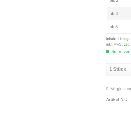
bis
2
ab
3
ab
5
Inhalt:
1 Kilog
inkl. MwSt.
zzgl
Sofort vers
Vergleiche
Artikel-Nr.: