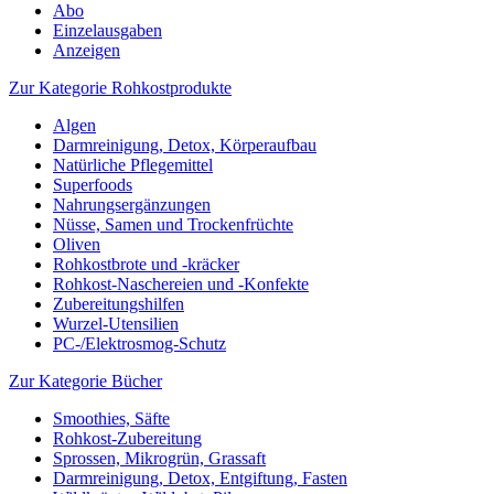
Abo
Einzelausgaben
Anzeigen
Zur Kategorie Rohkostprodukte
Algen
Darmreinigung, Detox, Körperaufbau
Natürliche Pflegemittel
Superfoods
Nahrungsergänzungen
Nüsse, Samen und Trockenfrüchte
Oliven
Rohkostbrote und -kräcker
Rohkost-Naschereien und -Konfekte
Zubereitungshilfen
Wurzel-Utensilien
PC-/Elektrosmog-Schutz
Zur Kategorie Bücher
Smoothies, Säfte
Rohkost-Zubereitung
Sprossen, Mikrogrün, Grassaft
Darmreinigung, Detox, Entgiftung, Fasten