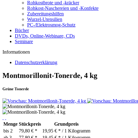
Rohkostbrote und -kräcker
Rohkost-Naschereien und -Konfekte
Zubereitungshilfen
Wurzel-Utensilien
PC-/Elektrosmog-Schutz
Bücher
DVDs, Online-Webinare, CDs
Seminare
Informationen
Datenschutzerklärung
Montmorillonit-Tonerde, 4 kg
Grüne Tonerde
Menge
Stückpreis
Grundpreis
bis
2
79,80 € *
19,95 € * / 1 Kilogramm
ab
3
77,80 € *
19,45 € * / 1 Kilogramm