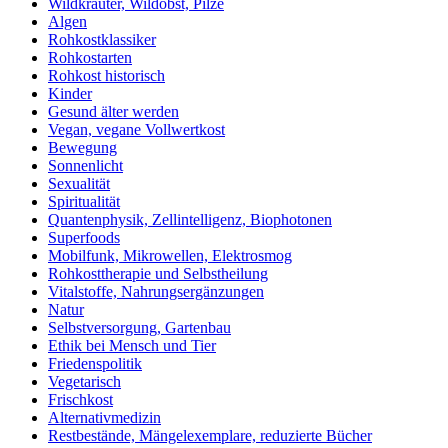
Wildkräuter, Wildobst, Pilze
Algen
Rohkostklassiker
Rohkostarten
Rohkost historisch
Kinder
Gesund älter werden
Vegan, vegane Vollwertkost
Bewegung
Sonnenlicht
Sexualität
Spiritualität
Quantenphysik, Zellintelligenz, Biophotonen
Superfoods
Mobilfunk, Mikrowellen, Elektrosmog
Rohkosttherapie und Selbstheilung
Vitalstoffe, Nahrungsergänzungen
Natur
Selbstversorgung, Gartenbau
Ethik bei Mensch und Tier
Friedenspolitik
Vegetarisch
Frischkost
Alternativmedizin
Restbestände, Mängelexemplare, reduzierte Bücher