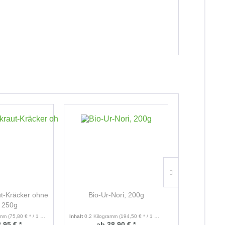
ut-Kräcker ohne
Bio-Ur-Nori, 200g
Bio-Duls
z 250g
amm
(75,80 € * / 1 Kilogramm)
Inhalt
0.2 Kilogramm
(194,50 € * / 1 Kilogramm)
Inhalt
,95 € *
ab 38,90 € *
ab 1