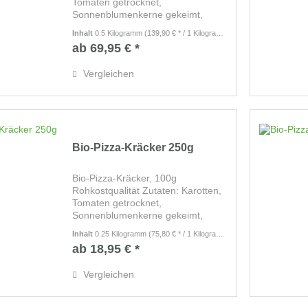
Tomaten getrocknet,
Sonnenblumenkerne gekeimt,
Leinsaat, Sesam schwarz gekeimt,
Inhalt
0.5 Kilogramm
(139,90 € * / 1 Kilogramm)
Thymian, Rosmarin, Oregano, Salz.
ab 69,95 € *
Luftgetrocknet bei 42 Grad Zutaten
ohne Zusätze und ohne...
Vergleichen
Bio-Pizza-Kräcker 250g
Bio-Pizza-Kräcker, 100g
Rohkostqualität Zutaten: Karotten,
Tomaten getrocknet,
Sonnenblumenkerne gekeimt,
Leinsaat, Sesam schwarz gekeimt,
Inhalt
0.25 Kilogramm
(75,80 € * / 1 Kilogramm)
Thymian, Rosmarin, Oregano, Salz.
ab 18,95 € *
Luftgetrocknet bei 42 Grad Zutaten
ohne Zusätze und ohne...
Vergleichen