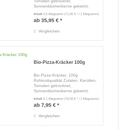
Tomaten getrocknet,
Sonnenblumenkerne gekeimt,
Leinsaat, Sesam schwarz gekeimt,
Inhalt
0.5 Kilogramm
(71,90 € * / 1 Kilogramm)
Thymian, Rosmarin, Oregano, Salz.
ab 35,95 € *
Luftgetrocknet bei 42 Grad Zutaten
ohne Zusätze und ohne...
Vergleichen
Bio-Pizza-Kräcker 100g
Bio-Pizza-Kräcker, 100g
Rohkostqualität Zutaten: Karotten,
Tomaten getrocknet,
Sonnenblumenkerne gekeimt,
Leinsaat, Sesam schwarz gekeimt,
Inhalt
0.1 Kilogramm
(79,50 € * / 1 Kilogramm)
Thymian, Rosmarin, Oregano, Salz.
ab 7,95 € *
Luftgetrocknet bei 42 Grad Zutaten
ohne Zusätze und ohne...
Vergleichen