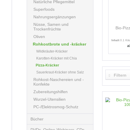
Natürliche Pflegemittel
Superfoods
Nahrungsergänzungen
Nüsse, Samen und
Bio-Piz
Trockenfrüchte
Oliven
Inhalt
0.1 Ki
Rohkostbrote und -kräcker
a
Wildkräuter-Kräcker
Karotten-Kräcker mit Chia
Pizza-Kräcker
Sauerkraut-Kräcker ohne Salz
Filtern
Rohkost-Naschereien und -
Konfekte
Zubereitungshilfen
Wurzel-Utensilien
PC-/Elektrosmog-Schutz
Bücher
DVDs, Online-Webinare, CDs