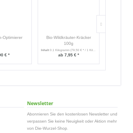
n-Optimierer
Bio-Wildkräuter-Kräcker
Revolutionä
100g
der
Inhalt
0.1 Kilogramm
(79,50 € * / 1 Kilogramm)
90 € *
ab 7,95 € *
19
Newsletter
Abonnieren Sie den kostenlosen Newsletter und
verpassen Sie keine Neuigkeit oder Aktion mehr
von Die-Wurzel-Shop.