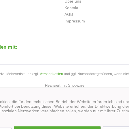
Über uns
Kontakt
AGB
Impressum
den mit:
setzl. Mehrwertsteuer zzgl.
Versandkosten
und ggf. Nachnahmegebühren, wenn nich
Realisiert mit Shopware
kies, die für den technischen Betrieb der Website erforderlich sind un
Komfort bei Benutzung dieser Website erhöhen, der Direktwerbung dien
 sozialen Netzwerken vereinfachen sollen, werden nur mit Ihrer Zusti