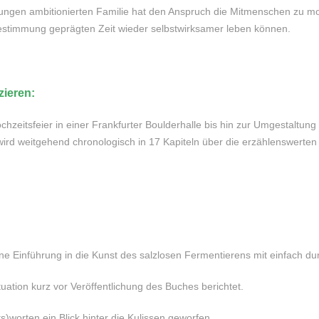
jungen ambitionierten Familie hat den Anspruch die Mitmenschen zu mo
dbestimmung geprägten Zeit wieder selbstwirksamer leben können.
zzieren:
zeitsfeier in einer Frankfurter Boulderhalle bis hin zur Umgestaltung 
wird weitgehend chronologisch in 17 Kapiteln über die erzählenswerten
ne Einführung in die Kunst des salzlosen Fermentierens mit einfach d
uation kurz vor Veröffentlichung des Buches berichtet.
)worten ein Blick hinter die Kulissen geworfen.