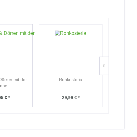
Dörren mit der
Rohkosteria
Keep 
nne
95 € *
29,99 € *
29