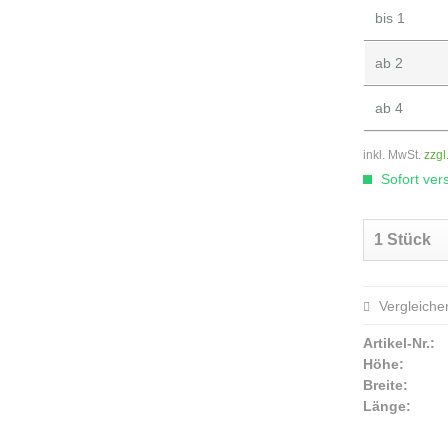
bis
1
ab
2
ab
4
inkl. MwSt.
zzgl
Sofort vers
Vergleiche
Artikel-Nr.:
Höhe:
Breite:
Länge: