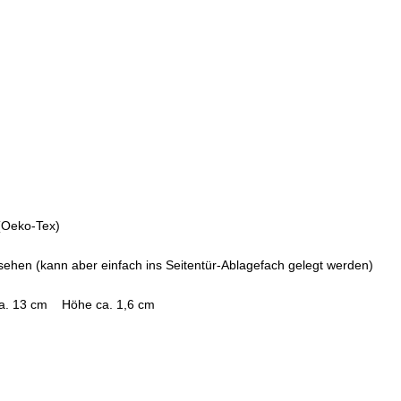
 (Oeko-Tex)
versehen (kann aber einfach ins Seitentür-Ablagefach gelegt werden)
 ca. 13 cm Höhe ca. 1,6 cm