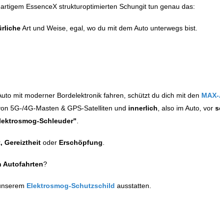
artigem EssenceX strukturoptimierten Schungit tun genau das:
ürliche
Art und Weise, egal, wo du mit dem Auto unterwegs bist.
 Auto mit moderner Bordelektronik fahren, schützt du dich mit den
MAX-
on 5G-/4G-Masten & GPS-Satelliten und
innerlich
, also im Auto, vor
s
lektrosmog-Schleuder"
.
, Gereiztheit
oder
Erschöpfung
.
n Autofahrten
?
 unserem
Elektrosmog-Schutzschild
ausstatten.