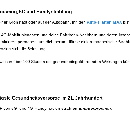
ktrosmog, 5G und Handystrahlung
einer Großstadt oder auf der Autobahn, mit den
Auto-Platten MAX
bis
d 4G-Mobilfunkmasten und deine Fahrbahn-Nachbarn und deren Insass
 emittieren permanent um dich herum diffuse elektromagnetische Strahlu
enziert sich die Belastung.
eile weisen über 100 Studien die gesundheitsgefährdenden Wirkungen kü
chtigste Gesundheitsvorsorge im 21. Jahrhundert
 EMF von 5G- und 4G-Handymasten
strahlen
ununterbrochen
: