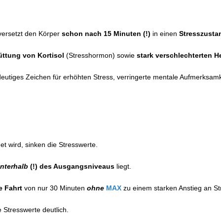
versetzt den Körper
schon nach 15 Minuten (!)
in einen
Stresszusta
ttung von Kortisol
(Stresshormon) sowie
stark verschlechterten He
ndeutiges Zeichen für erhöhten Stress, verringerte mentale Aufmerksamk
t wird, sinken die Stresswerte.
nterhalb
(!) des Ausgangsniveaus
liegt.
e Fahrt
von nur 30 Minuten
ohne
MAX
zu einem starken Anstieg an S
 Stresswerte deutlich.