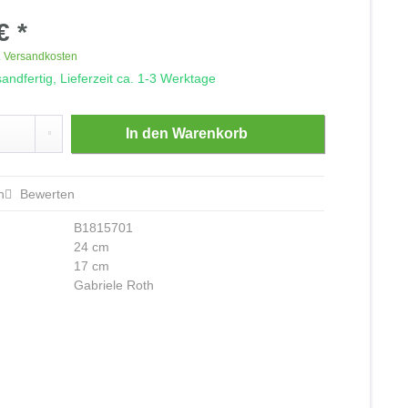
€ *
. Versandkosten
andfertig, Lieferzeit ca. 1-3 Werktage
In den
Warenkorb
n
Bewerten
B1815701
24 cm
17 cm
Gabriele Roth