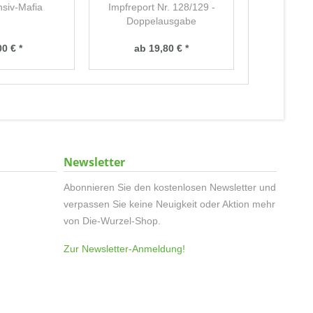
nsiv-Mafia
Impfreport Nr. 128/129 -
E⁫ssenceX 
Doppelausgabe
S
00 € *
ab 19,80 € *
ab 2
Newsletter
Abonnieren Sie den kostenlosen Newsletter und
verpassen Sie keine Neuigkeit oder Aktion mehr
von Die-Wurzel-Shop.
Zur Newsletter-Anmeldung!