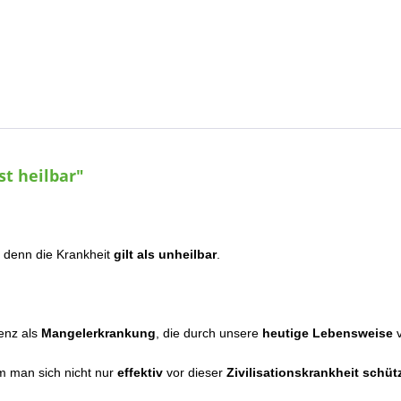
t heilbar"
, denn die Krankheit
gilt als unheilbar
.
enz als
Mangelerkrankung
, die durch unsere
heutige Lebensweise
v
em man sich nicht nur
effektiv
vor dieser
Zivilisationskrankheit schüt