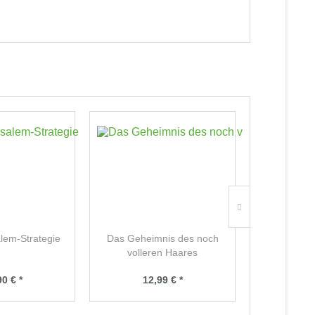
TIPP!
lem-Strategie
Das Geheimnis des noch
Neustart 
volleren Haares
90 € *
12,99 € *
14