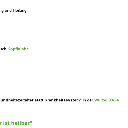
ng und Heilung.
buch
Kopfküche
.
undheitszeitalter statt Krankheitssystem"
in der
Wurzel 03/24
 ist heilbar"