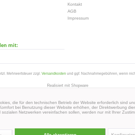
Kontakt
AGB
Impressum
den mit:
setzl. Mehrwertsteuer zzgl.
Versandkosten
und ggf. Nachnahmegebühren, wenn nich
Realisiert mit Shopware
kies, die für den technischen Betrieb der Website erforderlich sind un
Komfort bei Benutzung dieser Website erhöhen, der Direktwerbung dien
 sozialen Netzwerken vereinfachen sollen, werden nur mit Ihrer Zusti
Alle akzeptieren
Konfigurie