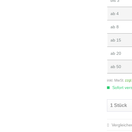
bis
3
ab
4
ab
8
ab
15
ab
20
ab
50
inkl. MwSt.
zzgl
Sofort vers
Vergleiche