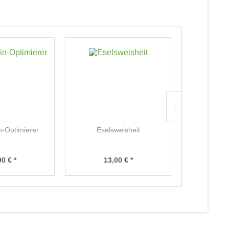
TIPP!
n-Optimierer
Eselsweisheit
Nat
90 € *
13,00 € *
17