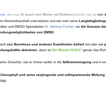
ome
, wie man
fit durch den Winter mit Rohkost
kommt, wie sie
sich
en Hormonhaushalt unterstützen und wie man seine
Langlebigkeitsge
ktiker und DMSO-Spezialisten
Dr. Hartmut Fischer
,
wo
die Grenzen de
ndungsmöglichkeiten von DMSO
.
 sich
von Borreliose und anderen Krankheiten befreit
hat oder wie
p
ilungskräfte aktivieren
, dann ist
Die Wurzel 01/2017
genau das Richt
rlon Drescher, wie er immer weiter in die
Selbstversorgung
und in e
Chlorophyll und seine verjüngende und zellreparierende Wirkung
chlägt.