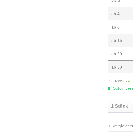
bis
3
ab
4
ab
8
ab
15
ab
20
ab
50
inkl. MwSt.
zzgl
Sofort vers
Vergleiche