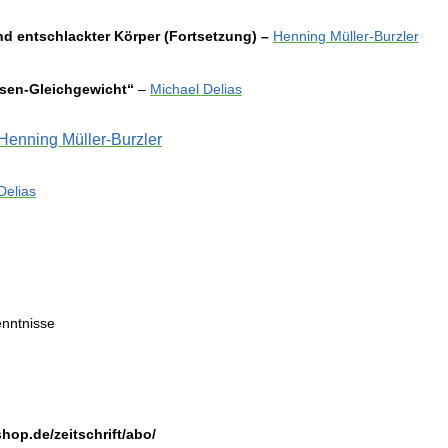
d entschlackter Körper (Fortsetzung) –
Henning Müller-Burzler
Basen-Gleichgewicht“
–
Michael Delias
Henning Müller-Burzler
Delias
enntnisse
hop.de/zeitschrift/abo/