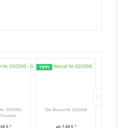
TIPP!
TIPP!
Nr. 03/2005 -
Die Wurzel Nr. 02/2009
Die Wurze
l Cousens
,00 € *
ab 7,00 € *
ab 