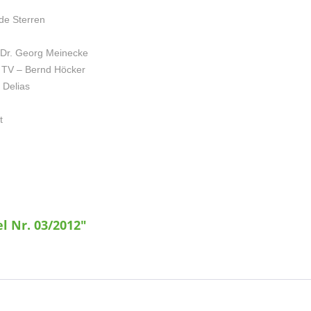
de Sterren
 Dr. Georg Meinecke
 TV – Bernd Höcker
 Delias
t
l Nr. 03/2012"