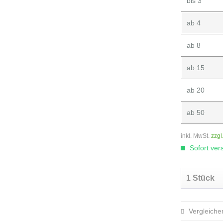
bis
3
ab
4
ab
8
ab
15
ab
20
ab
50
inkl. MwSt.
zzgl
Sofort vers
Vergleiche