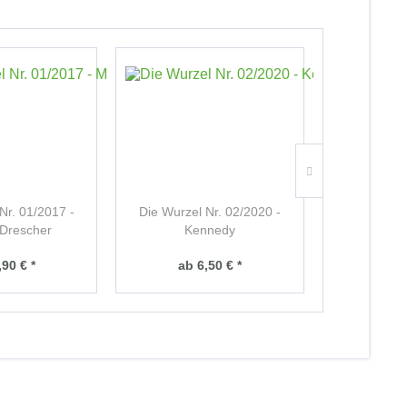
TIPP!
Nr. 01/2017 -
Die Wurzel Nr. 02/2020 -
Die Wurze
 Drescher
Kennedy
,90 € *
ab 6,50 € *
ab 