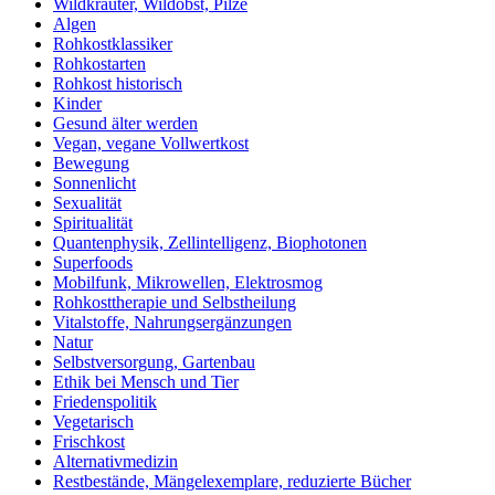
Wildkräuter, Wildobst, Pilze
Algen
Rohkostklassiker
Rohkostarten
Rohkost historisch
Kinder
Gesund älter werden
Vegan, vegane Vollwertkost
Bewegung
Sonnenlicht
Sexualität
Spiritualität
Quantenphysik, Zellintelligenz, Biophotonen
Superfoods
Mobilfunk, Mikrowellen, Elektrosmog
Rohkosttherapie und Selbstheilung
Vitalstoffe, Nahrungsergänzungen
Natur
Selbstversorgung, Gartenbau
Ethik bei Mensch und Tier
Friedenspolitik
Vegetarisch
Frischkost
Alternativmedizin
Restbestände, Mängelexemplare, reduzierte Bücher