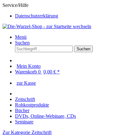
Service/Hilfe
Datenschutzerklärung
Menü
Suchen
Suchen
Mein Konto
Warenkorb
0
0,00 € *
zur Kasse
Zeitschrift
Rohkostprodukte
Bücher
DVDs, Online-Webinare, CDs
Seminare
Zur Kategorie Zeitschrift