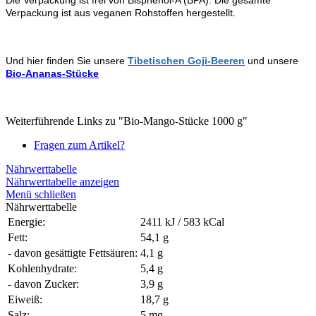
Verpackung ist aus veganen Rohstoffen hergestellt.
Und hier finden Sie unsere
Tibetischen Goji-Beeren
und unsere
Bio-Ananas-Stücke
Weiterführende Links zu "Bio-Mango-Stücke 1000 g"
Fragen zum Artikel?
Nährwerttabelle
Nährwerttabelle anzeigen
Menü schließen
Nährwerttabelle
Energie:
2411 kJ / 583 kCal
Fett:
54,1 g
- davon gesättigte Fettsäuren:
4,1 g
Kohlenhydrate:
5,4 g
- davon Zucker:
3,9 g
Eiweiß:
18,7 g
Salz:
5 mg