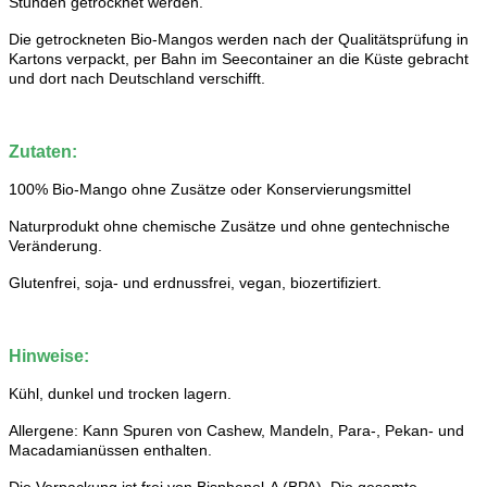
Stunden getrocknet werden.
Die getrockneten Bio-Mangos werden nach der Qualitätsprüfung in
Kartons verpackt, per Bahn im Seecontainer an die Küste gebracht
und dort nach Deutschland verschifft.
Zutaten:
100% Bio-Mango ohne Zusätze oder Konservierungsmittel
Naturprodukt ohne chemische Zusätze und ohne gentechnische
Veränderung.
Glutenfrei, soja- und erdnussfrei, vegan, biozertifiziert.
Hinweise:
Kühl, dunkel und trocken lagern.
Allergene: Kann Spuren von Cashew, Mandeln, Para-, Pekan- und
Macadamianüssen enthalten.
Die Verpackung ist frei von Bisphenol-A (BPA). Die gesamte