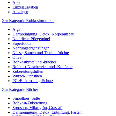
Abo
Einzelausgaben
Anzeigen
Zur Kategorie Rohkostprodukte
Algen
Darmreinigung, Detox, Körperaufbau
Natürliche Pflegemittel
Superfoods
Nahrungsergänzungen
Nüsse, Samen und Trockenfrüchte
Oliven
Rohkostbrote und -kräcker
Rohkost-Naschereien und -Konfekte
Zubereitungshilfen
Wurzel-Utensilien
PC-/Elektrosmog-Schutz
Zur Kategorie Bücher
Smoothies, Säfte
Rohkost-Zubereitung
Sprossen, Mikrogrün, Grassaft
Darmreinigung, Detox, Entgiftung, Fasten