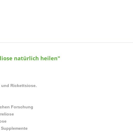
iose natürlich heilen"
 und Rickettsiose.
lichen Forschung
reliose
iose
d Supplemente