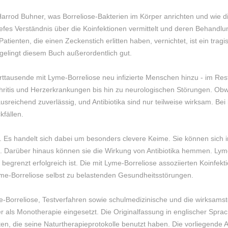
arrod Buhner, was Borreliose-Bakterien im Körper anrichten und wie die
iefes Verständnis über die Koinfektionen vermittelt und deren Behandlu
Patienten, die einen Zeckenstich erlitten haben, vernichtet, ist ein tr
gelingt diesem Buch außerordentlich gut.
usende mit Lyme-Borreliose neu infizierte Menschen hinzu - im Rest d
tis und Herzerkrankungen bis hin zu neurologischen Störungen. Obwoh
usreichend zuverlässig, und Antibiotika sind nur teilweise wirksam. Bei
kfällen.
. Es handelt sich dabei um besonders clevere Keime. Sie können sich i
. Darüber hinaus können sie die Wirkung von Antibiotika hemmen. Lyme-
 begrenzt erfolgreich ist. Die mit Lyme-Borreliose assoziierten Koinfek
yme-Borreliose selbst zu belastenden Gesundheitsstörungen.
Borreliose, Testverfahren sowie schulmedizinische und die wirksamste
r als Monotherapie eingesetzt. Die Originalfassung in englischer Sprach
en, die seine Naturtherapieprotokolle benutzt haben. Die vorliegende A