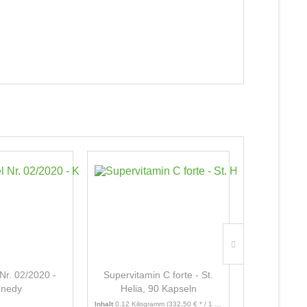
Nr. 02/2020 -
Supervitamin C forte - St.
Erkenne die
nedy
Helia, 90 Kapseln
K
Inhalt
0.12 Kilogramm
(332,50 € * / 1 Kilogramm)