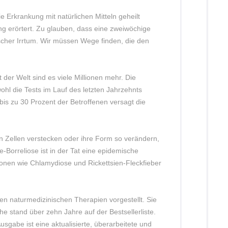
 Erkrankung mit natürlichen Mitteln geheilt
ng erörtert. Zu glauben, dass eine zweiwöchige
agischer Irrtum. Wir müssen Wege finden, die den
er Welt sind es viele Millionen mehr. Die
l die Tests im Lauf des letzten Jahrzehnts
 bis zu 30 Prozent der Betroffenen versagt die
n Zellen verstecken oder ihre Form so verändern,
Borreliose ist in der Tat eine epidemische
tionen wie Chlamydiose und Rickettsien-Fleckfieber
n naturmedizinischen Therapien vorgestellt. Sie
e stand über zehn Jahre auf der Bestsellerliste.
usgabe ist eine aktualisierte, überarbeitete und