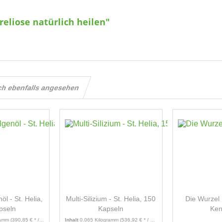
eliose natürlich heilen"
ch ebenfalls angesehen
l - St. Helia,
Multi-Silizium - St. Helia, 150
Die Wurzel 
pseln
Kapseln
Ken
ramm
(390,85 € * / 1 Kilogramm)
Inhalt
0.065 Kilogramm
(536,92 € * / 1 Kilogramm)