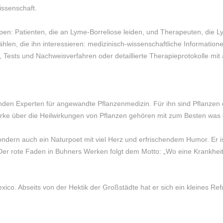
ssenschaft.
en: Patienten, die an Lyme-Borreliose leiden, und Therapeuten, die Ly
ählen, die ihn interessieren: medizinisch-wissenschaftliche Informatio
 Tests und Nachweisverfahren oder detaillierte Therapieprotokolle mit a
renden Experten für angewandte Pflanzenmedizin. Für ihn sind Pflanzen 
rke über die Heilwirkungen von Pflanzen gehören mit zum Besten was de
sondern auch ein Naturpoet mit viel Herz und erfrischendem Humor. Er i
r rote Faden in Buhners Werken folgt dem Motto: „Wo eine Krankheit 
xico. Abseits von der Hektik der Großstädte hat er sich ein kleines R