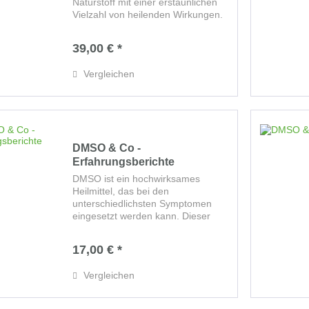
Naturstoff mit einer erstaunlichen
Vielzahl von heilenden Wirkungen.
In diesem Buch erfahren Sie, wie
Sie das Universalmittel DMSO
39,00 € *
zusammen mit weiteren
einfachen,...
Vergleichen
DMSO & Co -
Erfahrungsberichte
DMSO ist ein hochwirksames
Heilmittel, das bei den
unterschiedlichsten Symptomen
eingesetzt werden kann. Dieser
besondere Naturstoff ermöglicht
unserem Körper rasche
17,00 € *
Regeneration und Regulation.
Zusammen mit weiteren einfachen,
Vergleichen
bewährten...