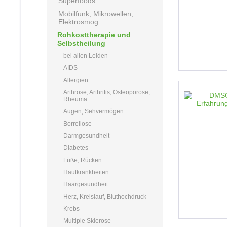
Superfoods
Mobilfunk, Mikrowellen,
Elektrosmog
Rohkosttherapie und
Selbstheilung
bei allen Leiden
AIDS
Allergien
Arthrose, Arthritis, Osteoporose,
Rheuma
Augen, Sehvermögen
Borreliose
Darmgesundheit
Diabetes
Füße, Rücken
Hautkrankheiten
Haargesundheit
Herz, Kreislauf, Bluthochdruck
Krebs
Multiple Sklerose