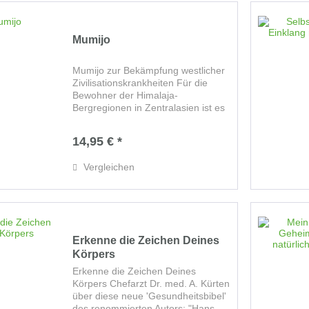
Mumijo
Mumijo zur Bekämpfung westlicher
Zivilisationskrankheiten Für die
Bewohner der Himalaja-
Bergregionen in Zentralasien ist es
"Schwarzes Gold", für westliche
Naturheilkundige eines der
14,95 € *
interessantesten Naturheilmittel
Asiens:...
Vergleichen
Erkenne die Zeichen Deines
Körpers
Erkenne die Zeichen Deines
Körpers Chefarzt Dr. med. A. Kürten
über diese neue 'Gesundheitsbibel'
des renommierten Autors: "Hans-