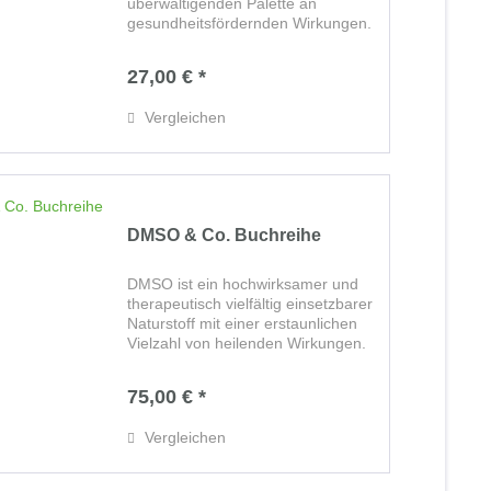
überwältigenden Palette an
gesundheitsfördernden Wirkungen.
Dieses vielseitig einsetzbare
Heilmittel bildet zusammen mit
27,00 € *
weiteren einfachen, bewährten und
gut verträglichen Naturstoffen den...
Vergleichen
DMSO & Co. Buchreihe
DMSO ist ein hochwirksamer und
therapeutisch vielfältig einsetzbarer
Naturstoff mit einer erstaunlichen
Vielzahl von heilenden Wirkungen.
In der DMSO & Co. Buchreihe
erfahren Sie auf ca. 1000 Seiten mit
75,00 € *
über 1600 Abbildungen, wie Sie
das...
Vergleichen