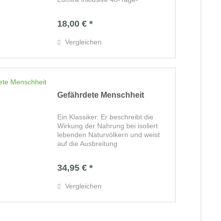
Entgiftungsplan In uns allen verbirgt
sich das Potenzial vollkommener
18,00 € *
Gesundheit und dauerhafter
Jugend . Was wir...
Vergleichen
Gefährdete Menschheit
Ein Klassiker. Er beschreibt die
Wirkung der Nahrung bei isoliert
lebenden Naturvölkern und weist
auf die Ausbreitung
ernährungsabhängiger Krankheiten
durch die veränderten
34,95 € *
Ernährungsgewohnheiten in den
Zivilisationsgesellschaften hin....
Vergleichen