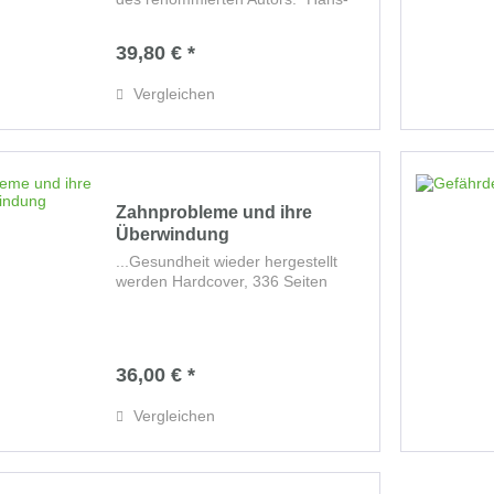
Dieter Bach praktizierte auf meiner
Station zum Erstaunen der
39,80 € *
Patienten und Ärzte die...
Vergleichen
Zahnprobleme und ihre
Überwindung
...Gesundheit wieder hergestellt
werden Hardcover, 336 Seiten
36,00 € *
Vergleichen