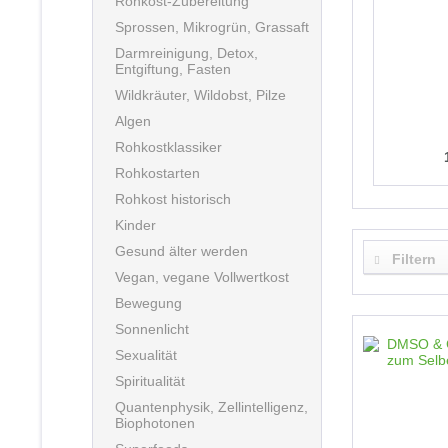
Rohkost-Zubereitung
Sprossen, Mikrogrün, Grassaft
Darmreinigung, Detox,
Entgiftung, Fasten
Wildkräuter, Wildobst, Pilze
Algen
Rohkostklassiker
Rohkostarten
Rohkost historisch
Kinder
Gesund älter werden
Filtern
Vegan, vegane Vollwertkost
Bewegung
Sonnenlicht
Sexualität
Spiritualität
Quantenphysik, Zellintelligenz,
Biophotonen