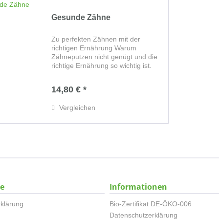
Gesunde Zähne
Zu perfekten Zähnen mit der
richtigen Ernährung Warum
Zähneputzen nicht genügt und die
richtige Ernährung so wichtig ist.
Ein Wegweiser zum Erhalt schöner
Zähne ohne Karies, Parodontitis
14,80 € *
und Gebißdegeneration. von
Thomas Klein Bereits...
Vergleichen
ce
Informationen
klärung
Bio-Zertifikat DE-ÖKO-006
Datenschutzerklärung