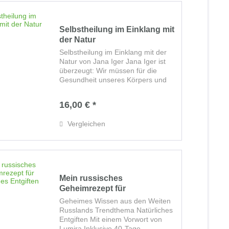
Selbstheilung im Einklang mit
der Natur
Selbstheilung im Einklang mit der
Natur von Jana Iger Jana Iger ist
überzeugt: Wir müssen für die
Gesundheit unseres Körpers und
unserer Seele die Verantwortung
übernehmen und im Fall einer
16,00 € *
Krankheit unser eigener Heiler sein.
Die...
Vergleichen
Mein russisches
Geheimrezept für
natürliches...
Geheimes Wissen aus den Weiten
Russlands Trendthema Natürliches
Entgiften Mit einem Vorwort von
Lumira Inklusive 40-Tage-