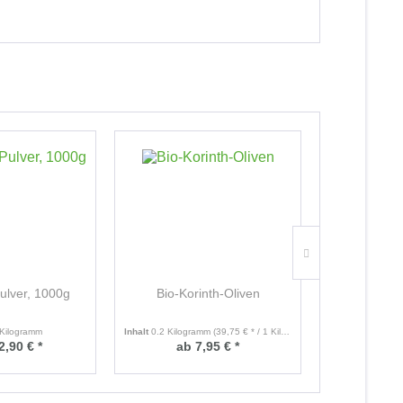
Pulver, 1000g
Bio-Korinth-Oliven
Die Wurzel
Irène
 Kilogramm
Inhalt
0.2 Kilogramm
(39,75 € * / 1 Kilogramm)
2,90 € *
ab 7,95 € *
ab 