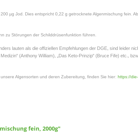
0 µg Jod. Dies entspricht 0,22 g getrocknete Algenmischung fein. A
nn zu Störungen der Schilddrüsenfunktion führen.
anders lauten als die offiziellen Empfehlungen der DGE, sind leider nich
 Medizin“ (Anthony William), „Das Keto-Prinzip“ (Bruce Fife) etc., bzw
e unsere Algensorten und deren Zubereitung, finden Sie hier:
https://di
mischung fein, 2000g"