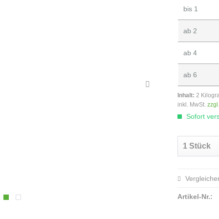
bis
1
ab
2
ab
4
ab
6
Inhalt:
2 Kilog
inkl. MwSt.
zzgl
Sofort vers
Vergleiche
Artikel-Nr.: