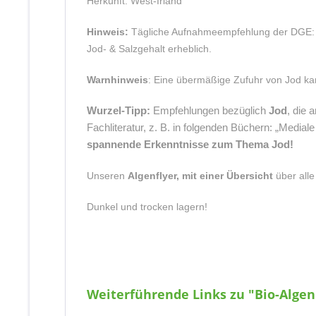
Herkunft: West-Irland
Hinweis:
Tägliche Aufnahmeempfehlung der DGE: 20
Jod- & Salzgehalt erheblich.
Warnhinweis
: Eine übermäßige Zufuhr von Jod ka
Wurzel-Tipp:
Empfehlungen bezüglich
Jod
, die 
Fachliteratur, z. B. in folgenden Büchern: „Mediale
spannende Erkenntnisse zum Thema Jod!
Unseren
Algenflyer, mit einer Übersicht
über all
Dunkel und trocken lagern!
Weiterführende Links zu "Bio-Algen