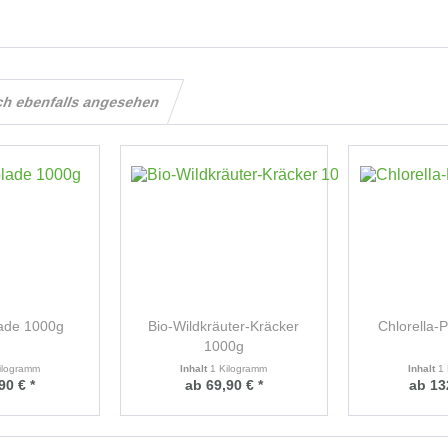
ch ebenfalls angesehen
ade 1000g
Bio-Wildkräuter-Kräcker
Chlorella-
1000g
ilogramm
Inhalt
1 Kilogramm
Inhalt
1
90 € *
ab 69,90 € *
ab 13