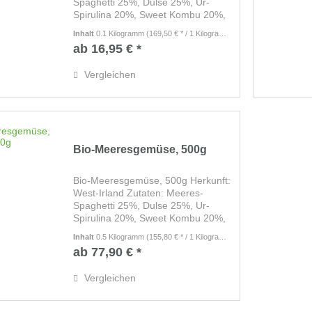
Spaghetti 25%, Dulse 25%, Ur-
Spirulina 20%, Sweet Kombu 20%,
Nori 10% - biozertifiziert In
Inhalt
0.1 Kilogramm
(169,50 € * / 1 Kilogramm)
mundgerechten Stücken
ab 16,95 € *
Unbehandelt, luftgetrocknet bei 30
Grad Zubereitung: Eine...
Vergleichen
Bio-Meeresgemüse, 500g
Bio-Meeresgemüse, 500g Herkunft:
West-Irland Zutaten: Meeres-
Spaghetti 25%, Dulse 25%, Ur-
Spirulina 20%, Sweet Kombu 20%,
Nori 10% - biozertifiziert In
Inhalt
0.5 Kilogramm
(155,80 € * / 1 Kilogramm)
mundgerechten Stücken
ab 77,90 € *
Unbehandelt, luftgetrocknet bei 30
Grad Zubereitung: Eine...
Vergleichen