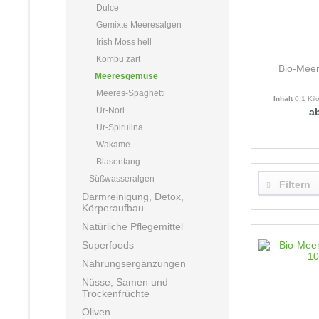
Dulce
Gemixte Meeresalgen
Irish Moss hell
Kombu zart
Bio-Mee
Meeresgemüse
Meeres-Spaghetti
Inhalt
0.1 Ki
Ur-Nori
ab
Ur-Spirulina
Wakame
Blasentang
Süßwasseralgen
Filtern
Darmreinigung, Detox,
Körperaufbau
Natürliche Pflegemittel
Superfoods
Nahrungsergänzungen
Nüsse, Samen und
Trockenfrüchte
Oliven