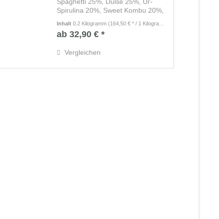
Spaghetti 25%, Dulse 25%, Ur-
Spirulina 20%, Sweet Kombu 20%,
Nori 10% - biozertifiziert In
Inhalt
0.2 Kilogramm
(164,50 € * / 1 Kilogramm)
mundgerechten Stücken
ab 32,90 € *
Unbehandelt, luftgetrocknet bei 30
Grad Zubereitung: Eine...
Vergleichen