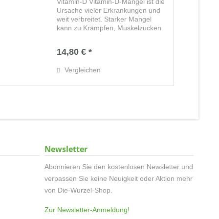
Vitamin-D Vitamin-D-Mangel ist die
Ursache vieler Erkrankungen und
weit verbreitet. Starker Mangel
kann zu Krämpfen, Muskelzucken
und Muskelschmerzen führen, zu
Unruhe, Schlafstörungen und
14,80 € *
Depression, zu Erschöpfung,
Schwäche, Rücken-...
Vergleichen
Newsletter
Abonnieren Sie den kostenlosen Newsletter und
verpassen Sie keine Neuigkeit oder Aktion mehr
von Die-Wurzel-Shop.
Zur Newsletter-Anmeldung!