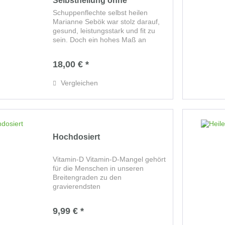
Selbstheilung ohne
Medikamente
Schuppenflechte selbst heilen
Marianne Sebök war stolz darauf,
gesund, leistungsstark und fit zu
sein. Doch ein hohes Maß an
Stress forderte seinen Tribut –
zunächst schleichend, mit kleinen
18,00 € *
roten Pünktchen an den Beinen. Ihr
Arzt...
Vergleichen
Hochdosiert
Vitamin-D Vitamin-D-Mangel gehört
für die Menschen in unseren
Breitengraden zu den
gravierendsten
Gesundheitsgefahren –
insbesondere während der dunklen
9,99 € *
Wintermonate sind wir
unterversorgt, weshalb viele das