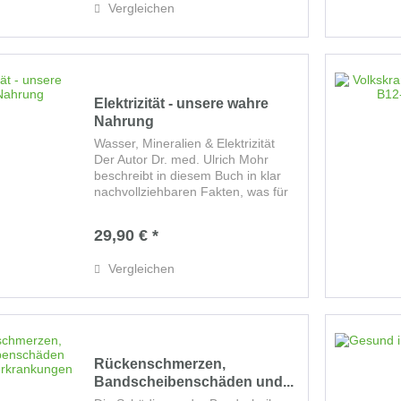
Vergleichen
„Sonnenschein“-Hormon...
Elektrizität - unsere wahre
Nahrung
Wasser, Mineralien & Elektrizität
Der Autor Dr. med. Ulrich Mohr
beschreibt in diesem Buch in klar
nachvollziehbaren Fakten, was für
die Vitalität und lebendige
Gesundheit eines Menschen
29,90 € *
tatsächlich notwendig ist. Schon vor
Jahrhunderten...
Vergleichen
Rückenschmerzen,
Bandscheibenschäden und...