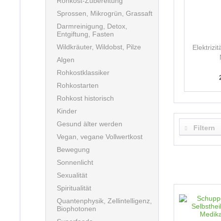
Rohkost-Zubereitung
Sprossen, Mikrogrün, Grassaft
Darmreinigung, Detox,
Entgiftung, Fasten
Wildkräuter, Wildobst, Pilze
Elektrizi
Algen
Rohkostklassiker
Rohkostarten
Rohkost historisch
Kinder
Gesund älter werden
Filtern
Vegan, vegane Vollwertkost
Bewegung
Sonnenlicht
Sexualität
Spiritualität
Quantenphysik, Zellintelligenz,
Biophotonen