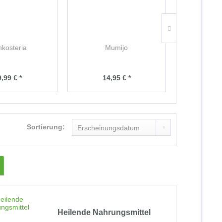
kosteria
Mumijo
Dr. Switzer
Vitalko
,99 € *
14,95 € *
28,
Sortierung:
Heilende Nahrungsmittel