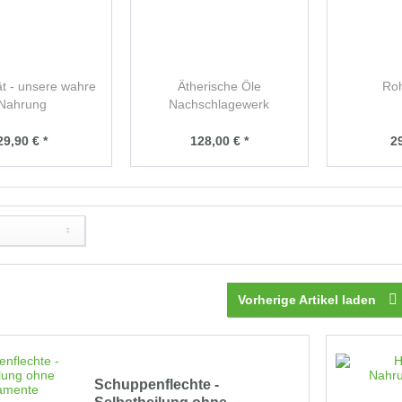
tät - unsere wahre
Ätherische Öle
Roh
Nahrung
Nachschlagewerk
29,90 € *
128,00 € *
29
Vorherige Artikel laden
Schuppenflechte -