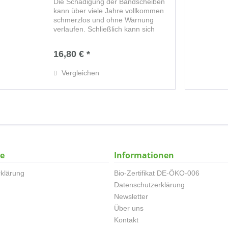
Die Schädigung der Bandscheiben
kann über viele Jahre vollkommen
schmerzlos und ohne Warnung
verlaufen. Schließlich kann sich
unerwartet ein Bandscheibenvorfall
ereignen, ausgelöst durch eine
16,80 € *
harmlose Bewegung. Die
Rückenmarksnerven...
Vergleichen
ce
Informationen
klärung
Bio-Zertifikat DE-ÖKO-006
Datenschutzerklärung
Newsletter
Über uns
Kontakt