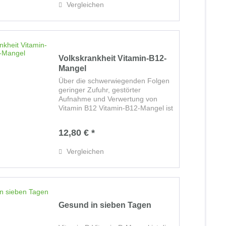
Vergleichen
Volkskrankheit Vitamin-B12-
Mangel
Über die schwerwiegenden Folgen
geringer Zufuhr, gestörter
Aufnahme und Verwertung von
Vitamin B12 Vitamin-B12-Mangel ist
weitverbreitet und entwickelt sich
unmerklich, meist über viele Jahre.
12,80 € *
Die Folgen eines langjährigen
Mangels können...
Vergleichen
Gesund in sieben Tagen