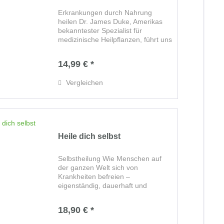
Erkrankungen durch Nahrung
heilen Dr. James Duke, Amerikas
bekanntester Spezialist für
medizinische Heilpflanzen, führt uns
mit seinem Expertenwissen durch
den Dschungel der
14,99 € *
Pflanzenwirkstoffe. In diesem
umfassenden Nachschlagewerk
Vergleichen
hat...
Heile dich selbst
Selbstheilung Wie Menschen auf
der ganzen Welt sich von
Krankheiten befreien –
eigenständig, dauerhaft und
beinahe gratis Markus Rothkranz ist
der wohl bekannteste, der
18,90 € *
leidenschaftlichste und
inspirierendste Verfechter der...