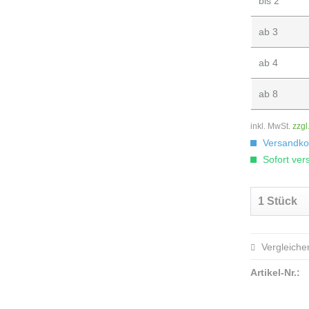
bis
2
ab
3
ab
4
ab
8
inkl. MwSt.
zzgl
Versandkos
Sofort vers
Vergleiche
Artikel-Nr.: