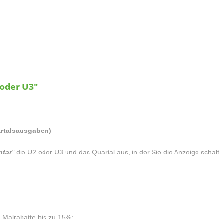
oder U3"
uartalsausgaben)
tar
"
die U2 oder U3 und das Quartal aus, in der Sie die Anzeige scha
g
Malrabatte bis zu 15%: