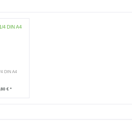
/4 DIN A4
80 € *