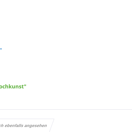
t"
Kochkunst"
ch ebenfalls angesehen