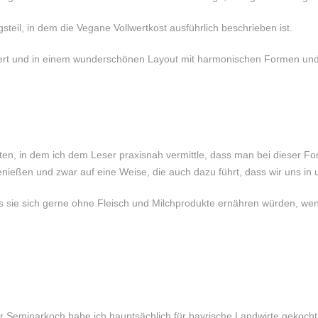
eil, in dem die Vegane Vollwertkost ausführlich beschrieben ist.
triert und in einem wunderschönen Layout mit harmonischen Formen un
oten, in dem ich dem Leser praxisnah vermittle, dass man bei dieser 
enießen und zwar auf eine Weise, die auch dazu führt, dass wir uns in
 sie sich gerne ohne Fleisch und Milchprodukte ernähren würden, wenn
er Seminarkoch habe ich hauptsächlich für bayrische Landwirte gekocht,