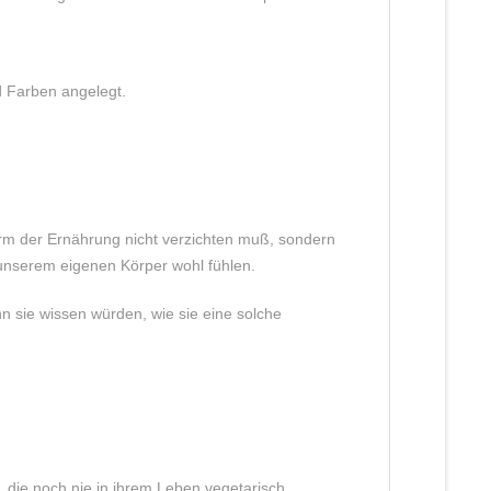
d Farben angelegt.
Form der Ernährung nicht verzichten muß, sondern
 unserem eigenen Körper wohl fühlen.
 sie wissen würden, wie sie eine solche
 die noch nie in ihrem Leben vegetarisch,