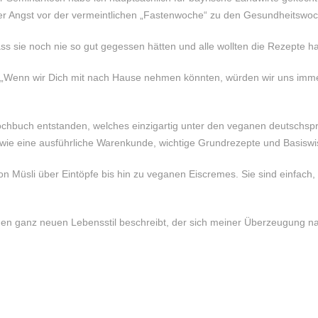
er Angst vor der vermeintlichen „Fastenwoche“ zu den Gesundheitsw
s sie noch nie so gut gegessen hätten und alle wollten die Rezepte 
 „Wenn wir Dich mit nach Hause nehmen könnten, würden wir uns imme
Kochbuch entstanden, welches einzigartig unter den veganen deutschs
owie eine ausführliche Warenkunde, wichtige Grundrezepte und Basiswis
n Müsli über Eintöpfe bis hin zu veganen Eiscremes. Sie sind einfach,
inen ganz neuen Lebensstil beschreibt, der sich meiner Überzeugung n