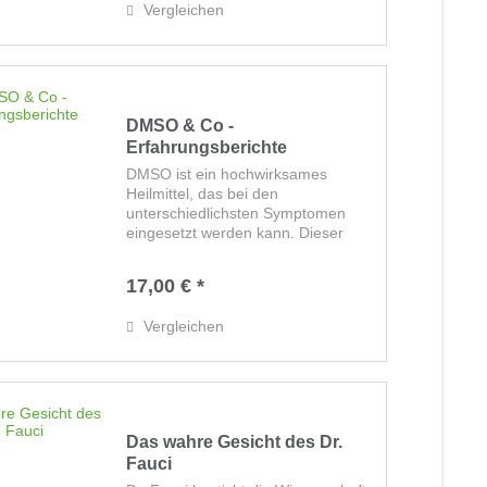
Vergleichen
DMSO & Co -
Erfahrungsberichte
DMSO ist ein hochwirksames
Heilmittel, das bei den
unterschiedlichsten Symptomen
eingesetzt werden kann. Dieser
besondere Naturstoff ermöglicht
unserem Körper rasche
17,00 € *
Regeneration und Regulation.
Zusammen mit weiteren einfachen,
Vergleichen
bewährten...
Das wahre Gesicht des Dr.
Fauci