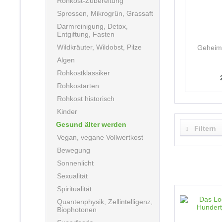
Rohkost-Zubereitung
Sprossen, Mikrogrün, Grassaft
Darmreinigung, Detox,
Entgiftung, Fasten
Wildkräuter, Wildobst, Pilze
Geheimw
Algen
Rohkostklassiker
Rohkostarten
Rohkost historisch
Kinder
Gesund älter werden
Filtern
Vegan, vegane Vollwertkost
Bewegung
Sonnenlicht
Sexualität
Spiritualität
Quantenphysik, Zellintelligenz,
Biophotonen