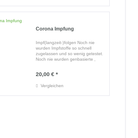
Corona Impfung
Impf(langzeit-)folgen Noch nie
wurden Impfstoffe so schnell
zugelassen und so wenig getestet.
Noch nie wurden genbasierte ,
experimentelle Substanzen so
vielen gesunden Menschen
20,00 € *
verabreicht. Noch nie gab es so
viele Todesfälle und...
Vergleichen