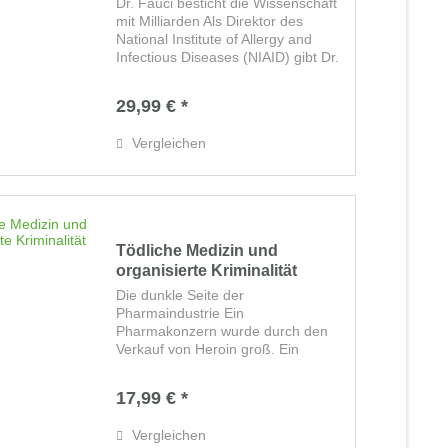
Dr. Fauci besticht die Wissenschaft
mit Milliarden Als Direktor des
National Institute of Allergy and
Infectious Diseases (NIAID) gibt Dr.
Anthony Fauci jährlich 6,1
Milliarden Dollar an Steuergeldern
29,99 € *
für die wissenschaftliche
Forschung...
Vergleichen
Tödliche Medizin und
organisierte Kriminalität
Die dunkle Seite der
Pharmaindustrie Ein
Pharmakonzern wurde durch den
Verkauf von Heroin groß. Ein
anderer steht im Verdacht, mit
falschen Behauptungen über ein
17,99 € *
Arthritis-Medikament den Tod von
Tausenden Patienten verursacht zu
Vergleichen
haben....