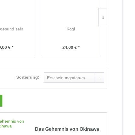
l gesund sein
Kogi
Mu
,00 € *
24,00 € *
14,
Sortierung:
Das Gehemnis von Okinawa