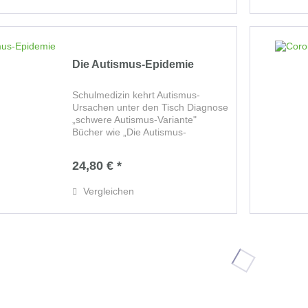
Lausen...
Die Autismus-Epidemie
Schulmedizin kehrt Autismus-
Ursachen unter den Tisch Diagnose
„schwere Autismus-Variante"
Bücher wie „Die Autismus-
Epidemie“ werden meistens von
Menschen geschrieben, die selbst
24,80 € *
davon betroffen sind. So auch im
Falle des Autors J....
Vergleichen