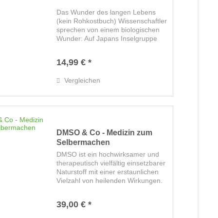
Das Wunder des langen Lebens
(kein Rohkostbuch) Wissenschaftler
sprechen von einem biologischen
Wunder: Auf Japans Inselgruppe
Okinawa leben mehr
Hundertjährige als irgendwo sonst
14,99 € *
auf der Welt. Und sie sprühen vor
Energie, Gesundheit und...
Vergleichen
DMSO & Co - Medizin zum
Selbermachen
DMSO ist ein hochwirksamer und
therapeutisch vielfältig einsetzbarer
Naturstoff mit einer erstaunlichen
Vielzahl von heilenden Wirkungen.
In diesem Buch erfahren Sie, wie
Sie das Universalmittel DMSO
39,00 € *
zusammen mit weiteren
einfachen,...