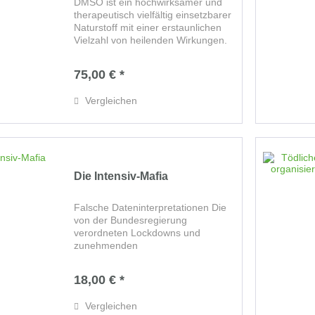
DMSO ist ein hochwirksamer und
therapeutisch vielfältig einsetzbarer
Naturstoff mit einer erstaunlichen
Vielzahl von heilenden Wirkungen.
In der DMSO & Co. Buchreihe
erfahren Sie auf ca. 1000 Seiten mit
75,00 € *
über 1600 Abbildungen, wie Sie
das...
Vergleichen
Die Intensiv-Mafia
Falsche Dateninterpretationen Die
von der Bundesregierung
verordneten Lockdowns und
zunehmenden
Grundrechtseinschränkungen, die
vor allem mit einer angeblichen
18,00 € *
Überlastung des
Gesundheitssystems begründet
Vergleichen
wurden, veranlassten Tom