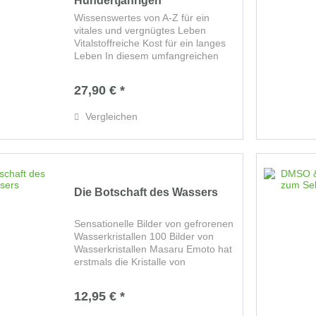
Hundertjährigen
Wissenswertes von A-Z für ein
vitales und vergnügtes Leben
Vitalstoffreiche Kost für ein langes
Leben In diesem umfangreichen
Werk fasst die Hautärztin Antje
Göttert unterhaltsam zusammen,
27,90 € *
was für ein gesundes, langes
Leben von Nöten...
Vergleichen
Die Botschaft des Wassers
Sensationelle Bilder von gefrorenen
Wasserkristallen 100 Bilder von
Wasserkristallen Masaru Emoto hat
erstmals die Kristalle von
gefrorenem Wasser fotografiert.
Unter schwierigsten Bedingungen
12,95 € *
entstanden atemberaubende
Aufnahmen von...