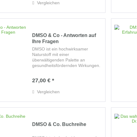
Vergleichen
DMSO & Co - Antworten auf
Ihre Fragen
DMSO ist ein hochwirksamer
Naturstoff mit einer
überwältigenden Palette an
gesundheitsfördernden Wirkungen.
Dieses vielseitig einsetzbare
Heilmittel bildet zusammen mit
27,00 € *
weiteren einfachen, bewährten und
gut verträglichen Naturstoffen den...
Vergleichen
DMSO & Co. Buchreihe