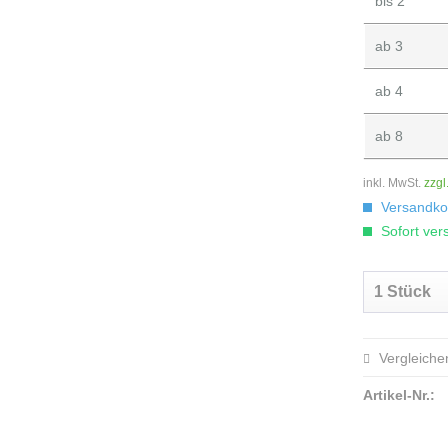
bis
2
ab
3
ab
4
ab
8
inkl. MwSt.
zzgl
Versandkos
Sofort vers
Vergleiche
Artikel-Nr.: