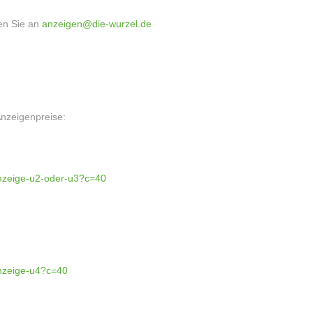
en Sie an
anzeigen@die-wurzel.de
Anzeigenpreise:
anzeige-u2-oder-u3?c=40
anzeige-u4?c=40