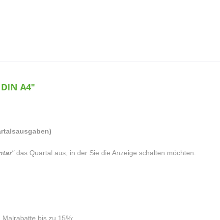
 DIN A4"
uartalsausgaben)
tar
"
das Quartal aus, in der Sie die Anzeige schalten möchten.
g
Malrabatte bis zu 15%: